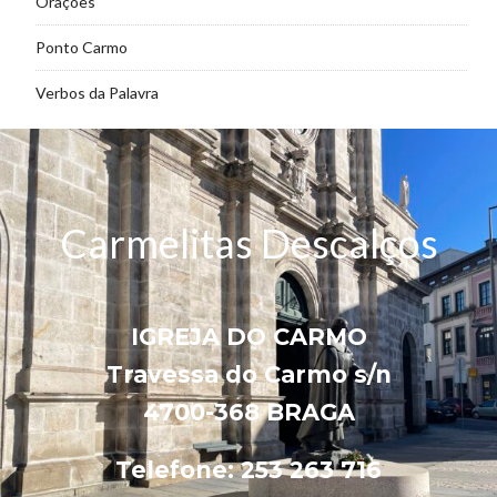
Orações
Ponto Carmo
Verbos da Palavra
Carmelitas Descalços
IGREJA DO CARMO
Travessa do Carmo s/n
4700-368 BRAGA
Telefone: 253 263 716