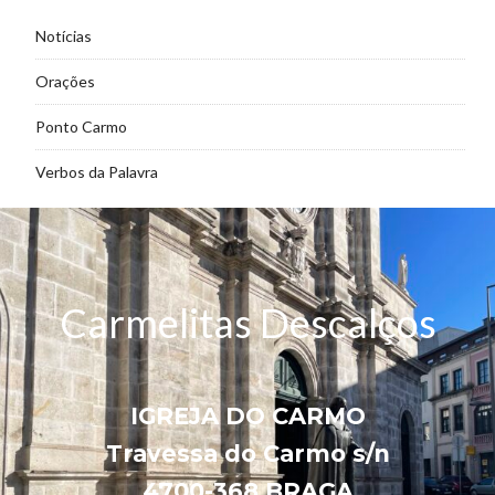
Notícias
Orações
Ponto Carmo
Verbos da Palavra
Carmelitas Descalços
IGREJA DO CARMO
Travessa do Carmo s/n
4700-368 BRAGA