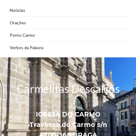
Notícias
Orações
Ponto Carmo
Verbos da Palavra
Carmelitas Descalços
IGREJA DO CARMO
Travessa do Carmo s/n
4700-368 BRAGA