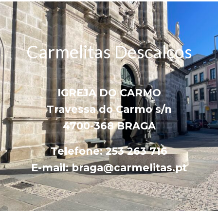
Carmelitas Descalços
IGREJA DO CARMO
Travessa do Carmo s/n
4700-368 BRAGA
Telefone: 253 263 716
E-mail: braga@carmelitas.pt