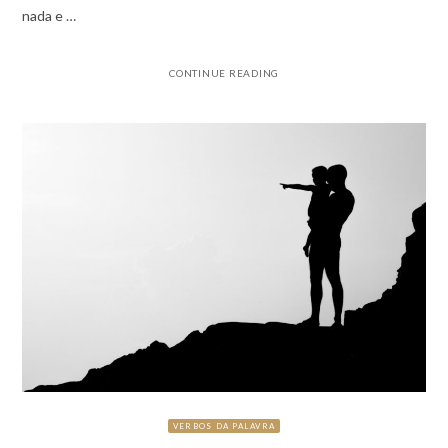
nada e …
CONTINUE READING
VERBOS DA PALAVRA