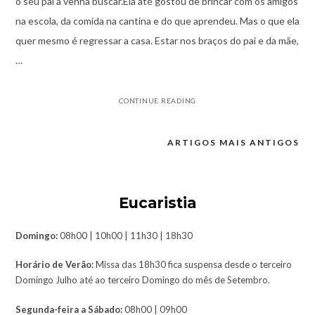
o seu pai a venha buscar.Ela até gostou de brincar com os amigos
na escola, da comida na cantina e do que aprendeu. Mas o que ela
quer mesmo é regressar a casa. Estar nos braços do pai e da mãe,
…
CONTINUE READING
ARTIGOS MAIS ANTIGOS
Navegação
de
artigos
Eucaristia
Domingo:
08h00 | 10h00 | 11h30 | 18h30
Horário de Verão:
Missa das 18h30 fica suspensa desde o terceiro
Domingo Julho até ao terceiro Domingo do mês de Setembro.
Segunda-feira a Sábado:
08h00 | 09h00