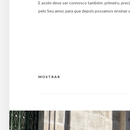
E assim deve ser connosco também: primeiro, prec
pelo Seu amor, para que depois possamos ensinar 
MOSTRAR
Navegação
de
artigos