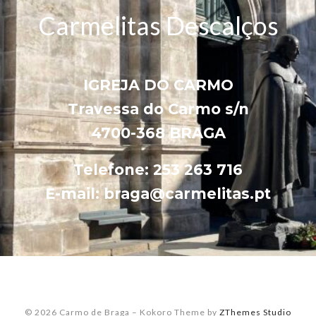
Carmelitas Descalços
IGREJA DO CARMO
Travessa do Carmo s/n
4700-368 BRAGA
Telefone: 253 263 716
E-mail: braga@carmelitas.pt
© 2026 Carmo de Braga
–
Kokoro Theme by
ZThemes Studio