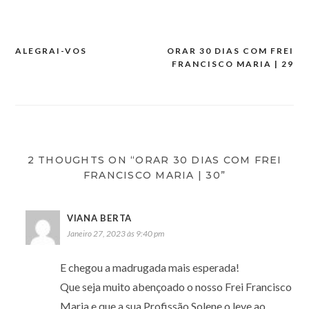
ALEGRAI-VOS
ORAR 30 DIAS COM FREI
Navegação
FRANCISCO MARIA | 29
de
artigos
2 THOUGHTS ON “ORAR 30 DIAS COM FREI
FRANCISCO MARIA | 30”
VIANA BERTA
Janeiro 27, 2023 às 9:40 pm
E chegou a madrugada mais esperada!
Que seja muito abençoado o nosso Frei Francisco
Maria e que a sua Profissão Solene o leve ao