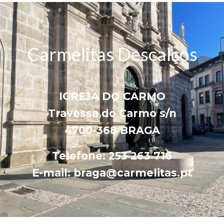
Carmelitas Descalços
IGREJA DO CARMO
Travessa do Carmo s/n
4700-368 BRAGA
Telefone: 253 263 716
E-mail: braga@carmelitas.pt